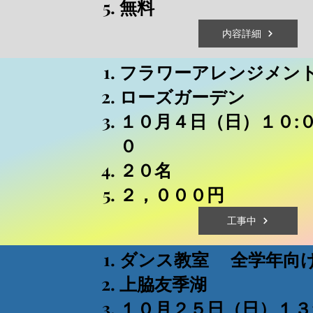
​無料
内容詳細
フラワーアレンジメン
​ローズガーデン
１０月４日（日）１０:０
０
​２０名
​２，０００円
工事中
ダンス教室
​
全学年
向
上脇友季湖
１０月２５日（日）１３