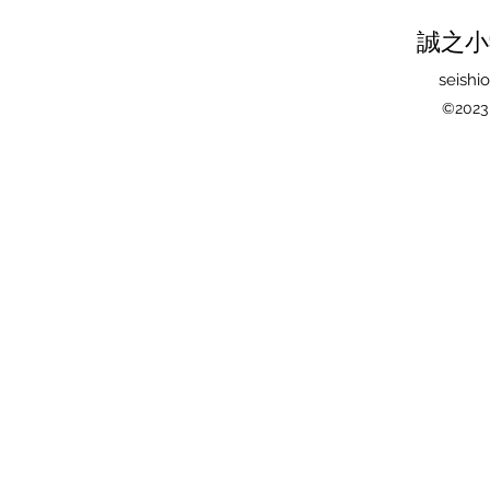
誠之小
seish
©20