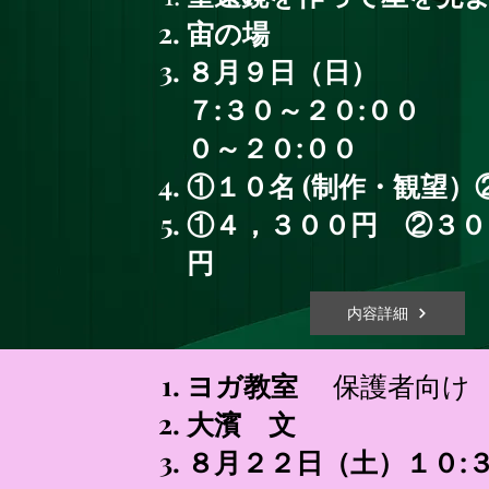
宙の場
８月９日（
７:３０～２０:
０～２０:
①​１０名 (制作・観望）
​①４，３００円 ②３０
円
内容詳細
ヨガ教室
​ 保護者向け
大濱 文
８月２２日（土）１０:３