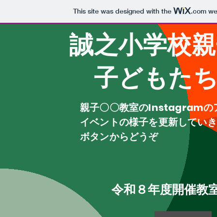
This site was designed with the
.com
web
​誠之小学校親
​ 子どもたち
​親子〇〇教室のInstagra
イベントの様子を更新していき
ボタンからどうぞ
令和８年度開催教室