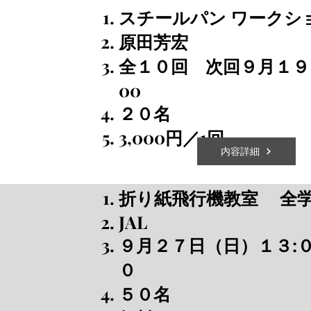
スチールパン ワークシ
原田芳宏
全１０回 次回９月１９日
00
​２０名
​3,000円／1回
内容詳細
折り紙飛行機教室
​
全
JAL
９月２７日（日）１３:０
０
​５０名