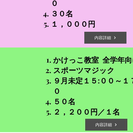
０
​３０名
​１，０
内容詳細
かけっこ教室
全学年
スポーツマジック
９月
未定
１５:００～１
０
​５０名
​２，２００円／１名
内容詳細