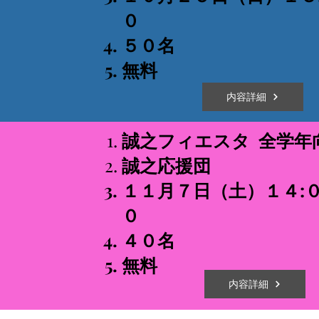
０
​５０名
​無料
内容詳細
誠之フィエスタ
​
全学年
誠之応援団
１１月７日（土）１４:０
０
​４０名
​無料
内容詳細