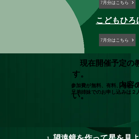
7月分はこちら
​こどもひ
7月分はこちら
現在開催予定の教
す。
内容
​参加費が無料、有料、単発
​兄弟姉妹でのお申し込みは２
い。
望遠鏡を作って星を見